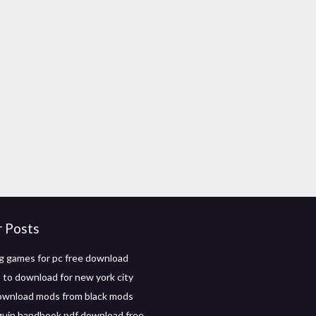
r Posts
ng games for pc free download
 to download for new york city
ownload mods from black mods
guin handbook pdf download free