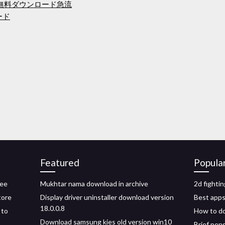
無料ダウンロード急流
ード
Featured
Popula
ree
Mukhtar nama download in archive
2d fighti
tore
Display driver uninstaller download version
Best apps
18.0.0.8
 to
How to d
Download samsung kies old version win10
Brief pen