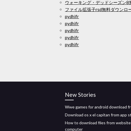
ウォーキング・デッドシーズン8
ファイル拡張子rsd無料ダウンロ
pydhifr
pydhifr
pydhifr
pydhifr
pydhifr
New Stories
Wwe games for android download f
Download os x el capitan from app s
How to download files from website
computer