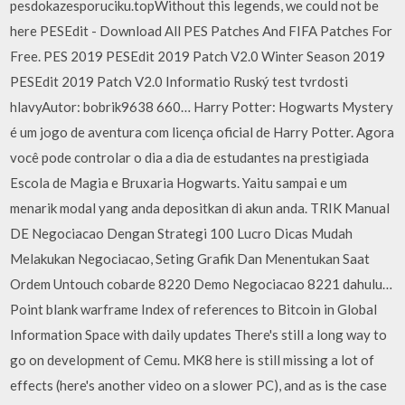
pesdokazesporuciku.topWithout this legends, we could not be
here PESEdit - Download All PES Patches And FIFA Patches For
Free. PES 2019 PESEdit 2019 Patch V2.0 Winter Season 2019
PESEdit 2019 Patch V2.0 Informatio Ruský test tvrdosti
hlavyAutor: bobrik9638 660… Harry Potter: Hogwarts Mystery
é um jogo de aventura com licença oficial de Harry Potter. Agora
você pode controlar o dia a dia de estudantes na prestigiada
Escola de Magia e Bruxaria Hogwarts. Yaitu sampai e um
menarik modal yang anda depositkan di akun anda. TRIK Manual
DE Negociacao Dengan Strategi 100 Lucro Dicas Mudah
Melakukan Negociacao, Seting Grafik Dan Menentukan Saat
Ordem Untouch cobarde 8220 Demo Negociacao 8221 dahulu…
Point blank warframe Index of references to Bitcoin in Global
Information Space with daily updates There's still a long way to
go on development of Cemu. MK8 here is still missing a lot of
effects (here's another video on a slower PC), and as is the case