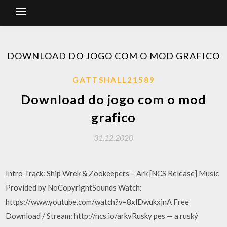
DOWNLOAD DO JOGO COM O MOD GRAFICO
GATTSHALL21589
Download do jogo com o mod
grafico
31.12.2020
Intro Track: Ship Wrek & Zookeepers – Ark [NCS Release] Music
Provided by NoCopyrightSounds Watch:
https://www.youtube.com/watch?v=8xlDwukxjnA Free
Download / Stream: http://ncs.io/arkvRusky pes — a ruský