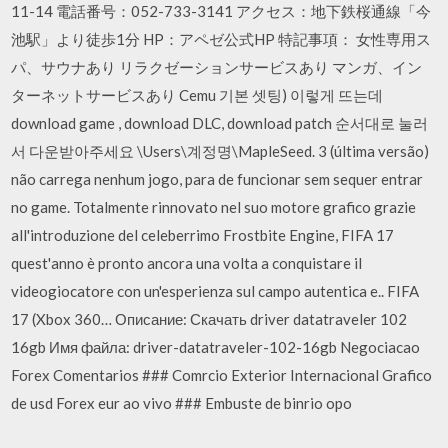
11-14 電話番号：052-733-3141 アクセス：地下鉄桜通線「今
池駅」より徒歩1分 HP：アペゼ公式HP 特記事項： 女性専用ス
パ、サウナあり リラクゼーションサービスあり マンガ、イン
ターネットサービスあり Cemu 기본 셋팅) 이렇게 뜨는데
download game , download DLC, download patch 순서대로 눌러
서 다운받아주세요 \Users\계정명\MapleSeed. 3 (última versão)
não carrega nenhum jogo, para de funcionar sem sequer entrar
no game. Totalmente rinnovato nel suo motore grafico grazie
all'introduzione del celeberrimo Frostbite Engine, FIFA 17
quest'anno è pronto ancora una volta a conquistare il
videogiocatore con un'esperienza sul campo autentica e.. FIFA
17 (Xbox 360… Описание: Скачать driver datatraveler 102
16gb Имя файла: driver-datatraveler-102-16gb Negociacao
Forex Comentarios ### Comrcio Exterior Internacional Grafico
de usd Forex eur ao vivo ### Embuste de binrio opo